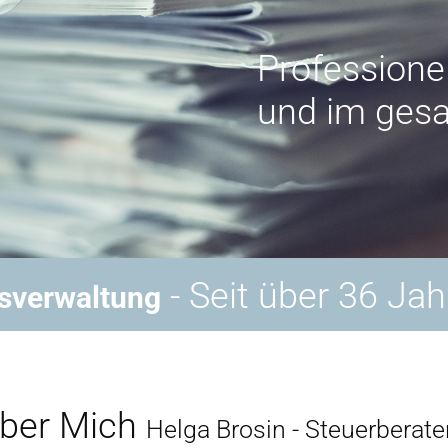
Professionel
und im ges
- Seit über 36 Jah
sverwaltung
ber Mich
Helga Brosin - Steuerberate