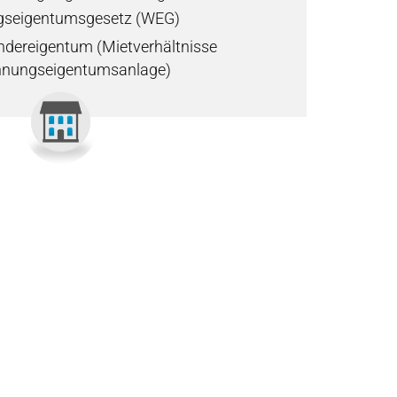
eigentumsgesetz (WEG)
ndereigentum (Mietverhältnisse
hnungseigentumsanlage)