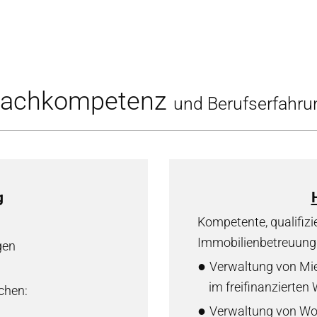
achkompetenz
und Berufserfahru
g
Kompetente, qualifiz
Immobilienbetreuung
ngen
●
Verwaltung von Mi
im freifinanzierte
chen:
●
Verwaltung von W