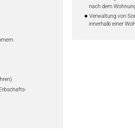
nach dem Wohnungs
●
Verwaltung von So
innerhalb einer Wo
ehmern
hren)
r Erbschafts-