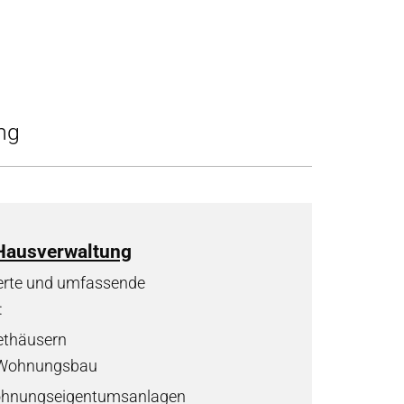
ng
Hausverwaltung
ierte und umfassende
:
ethäusern
n Wohnungsbau
ohnungseigentumsanlagen