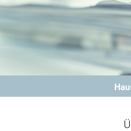
Hau
Ü